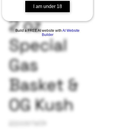
I am under 18
2 oz
Build a FREE AI website with
AI Website
Builder
Special
Gas
Basket &
OG Kush
Precio
250,00 US$