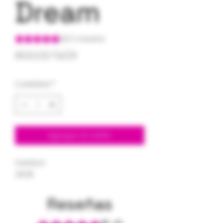
Dream
Según 1 reseña, la calificación es de 5.0 de 5 estrellas
5.0 | 1 reseña
Precio
600,00 US$
Cantidad
*
Agregar al carrito
Outdoor
28.2%
Reseñas
Obtuvo 5 de 5 estrellas.