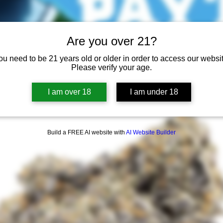
Are you over 21?
ou need to be 21 years old or older in order to access our websit
Please verify your age.
I am over 18
I am under 18
Build a FREE AI website with
AI Website Builder